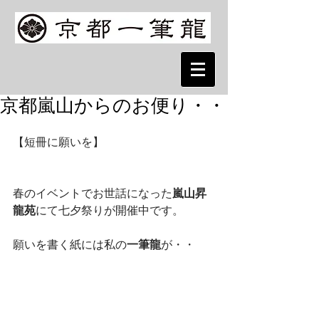
京都嵐山からのお便り・・
【短冊に願いを】 
春のイベントでお世話になった
嵐山昇
龍苑
にて七夕祭りが開催中です。 
願いを書く紙には私の
一筆龍
が・・ 