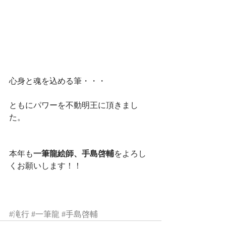
心身と魂を込める筆・・・ 
ともにパワーを不動明王に頂きまし
た。 
本年も
一筆龍絵師、手島啓輔
をよろし
くお願いします！！ 
#滝行
#一筆龍
#手島啓輔