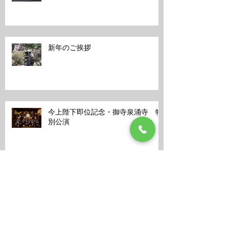
新年のご挨拶
今上陛下即位記念・御寺泉涌寺 特
別公演
御寺・泉涌寺 一筆龍奉納演武