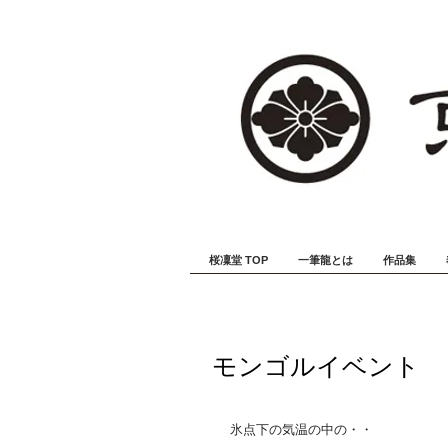
桜凜堂 TOP
一筆龍とは
作品集
モンゴルイベント
氷点下の気温の中の・・