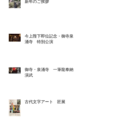
新年のご挨拶
今上陛下即位記念・御寺泉
涌寺 特別公演
御寺・泉涌寺 一筆龍奉納
演武
古代文字アート 匠展