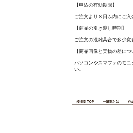
【申込の有効期限】
ご注文より８日以内にご入
【商品の引き渡し時期】
ご注文の混雑具合で多少変
【商品画像と実物の差につ
パソコンやスマフォのモニ
い。
桜凜堂 TOP
一筆龍とは
作