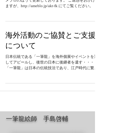
ロサンゼルスの活動は、ネット環境の都合上、随時ア
メブロのほうで更新しております。 ご迷惑をおかけし
ますが、http://ameblo.jp/akt-fk にてご覧ください。
海外活動のご協賛とご支援
について
日本伝統である「一筆龍」を海外個展やイベントを通
してアピールし、後世の日本に後継者を遺す・・・
「一筆龍」は日本の伝統技法であり、江戸時代に繁栄
をしましたが、現在プロとして活動する絵師は日本で
は私、手島啓輔を含め３名しかおりません。 ...
一筆龍絵師 手島啓輔