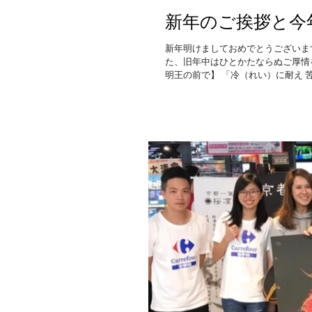
新年のご挨拶と今
新年明けましておめでとうございま
た、旧年中はひとかたならぬご厚情
明王の前で】 「冷（れい）に耐え 苦