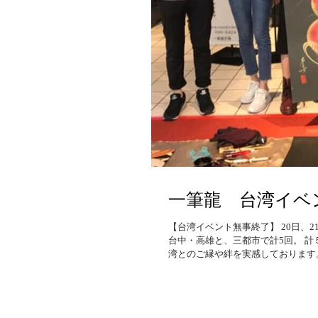
一筆龍 台湾イベ
【台湾イベント無事終了】 20日、
台中・高雄と、三都市で計5回。 
湾とのご縁や絆を実感しております。.