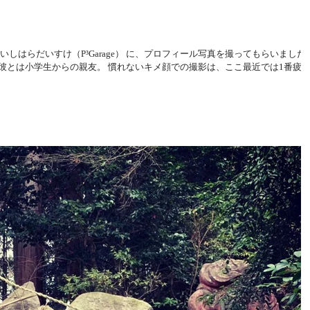
 いしはらだいすけ（P³Garage） に、プロフィール写真を撮ってもらいました
彼とは小学生からの親友。 慣れないキメ顔での撮影は、ここ最近では1番疲