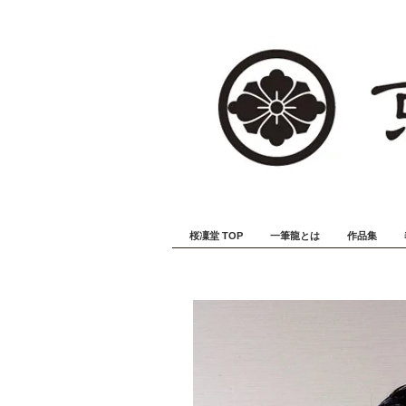
桜凜堂 TOP
一筆龍とは
作品集