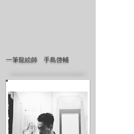
一筆龍絵師 手島啓輔