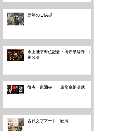
新年のご挨拶
今上陛下即位記念・御寺泉涌寺 特
別公演
御寺・泉涌寺 一筆龍奉納演武
古代文字アート 匠展