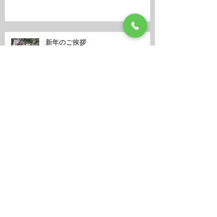
新年のご挨拶
今上陛下即位記念・御寺泉涌寺 特
別公演
御寺・泉涌寺 一筆龍奉納演武