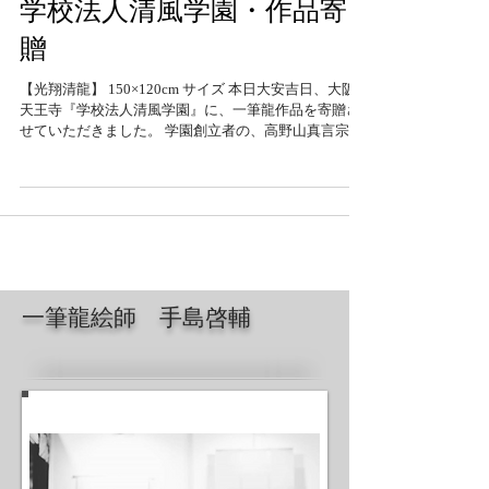
学校法人清風学園・作品寄
贈
【光翔清龍】 150×120cm サイズ 本日大安吉日、大阪
天王寺『学校法人清風学園』に、一筆龍作品を寄贈さ
せていただきました。 学園創立者の、高野山真言宗大
僧正【平岡宕峯】様は、60年以上に渡り一筆龍を描か
れていました。 高祖弘法大師の除災招福秘伝のひとつ
でもある一筆龍。...
一筆龍絵師 手島啓輔